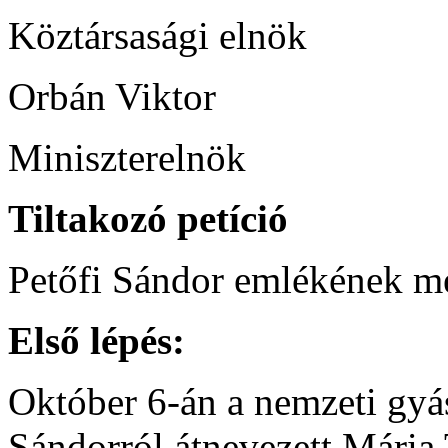
Köztársasági elnök
Orbán Viktor
Miniszterelnök
Tiltakozó petíció
Petőfi Sándor emlékének me
Első lépés:
Október 6-án a nemzeti gyá
Sándorról átnevezett Mária T