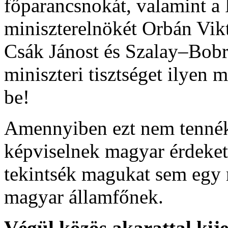
főparancsnokát, valamint 
miniszterelnökét Orbán Vikt
Csák Jánost és Szalay–Bob
miniszteri tisztséget ilyen
be!
Amennyiben ezt nem tenné
képviselnek magyar érdeket
tekintsék magukat sem egy
magyar államfőnek.
Végül közös akarattal kij