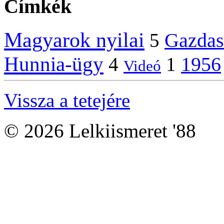
Címkék
Magyarok nyilai
Gazdas
5
Hunnia-ügy
1956
4
1
Videó
Vissza a tetejére
© 2026 Lelkiismeret '88