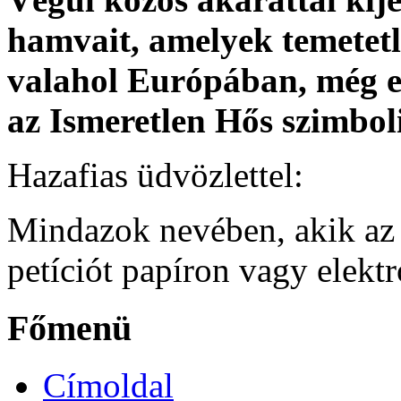
hamvait, amelyek temetet
valahol Európában, még eb
az Ismeretlen Hős szimbol
Hazafias üdvözlettel:
Mindazok nevében, akik az o
petíciót papíron
vagy elektr
Főmenü
Címoldal