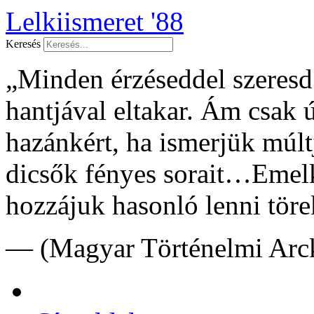
Lelkiismeret '88
Keresés
„Minden érzéseddel szeresd f
hantjával eltakar. Ám csak 
hazánkért, ha ismerjük múltj
dicsők fényes sorait…Emelk
hozzájuk hasonló lenni töre
— (Magyar Történelmi Arck