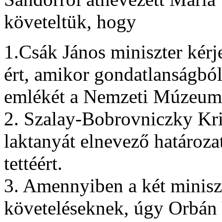
követeltük, hogy
1.Csák János miniszter kérj
ért, amikor gondatlanságbó
emlékét a Nemzeti Múzeum 
2. Szalay-Bobrovniczky Kris
laktanyát elnevező határozat
tettéért.
3. Amennyiben a két minisz
követeléseknek, úgy Orbán 