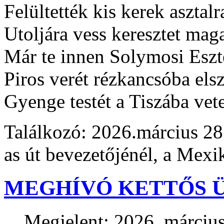
Felültették kis kerek asztalr
Utoljára vess keresztet mag
Már te innen Solymosi Eszt
Piros verét rézkancsóba elsz
Gyenge testét a Tiszába vete
Találkozó: 2026.március 28
as út bevezetőjénél, a Mexi
MEGHÍVÓ KETTŐS 
Megjelent: 2026. március