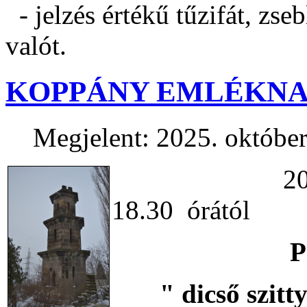
- jelzés értékű tűzifát, zse
valót.
KOPPÁNY EMLÉKNA
Megjelent: 2025. október
2025. év o
18.30 órától
" dicső szittya