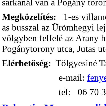
sarkánál van a Pogány toro
Megközelítés:
1-es villamo
as busszal az Ürömhegyi lej
völgyben felfelé az Arany h
Pogánytorony utca, Jutas ut
Elérhetőség:
Tölgyesiné T
e-mail:
feny
tel: 06 70 362