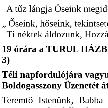
A tűz lángja Őseink megidé
„ Őseink, hőseink, tekintset
Ti néktek áldozunk, Hozzát
19 órára a TURUL HÁZBA 
3)
Téli napfordulójára vagy
Boldogasszony Üzenet
Teremtő Istenünk, Babba ö