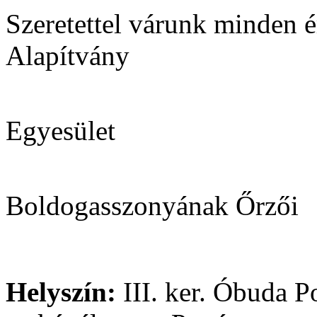
Szeretettel várunk minden 
Alapítvány
Lelkiis
Egyesület
Ősi H
Boldogasszonyának Őrzői
Helyszín:
III. ker. Óbuda P