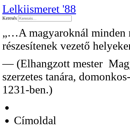
Lelkiismeret '88
Keresés
„…A magyaroknál minden má
részesítenek vezető helye
— (Elhangzott mester Magy
szerzetes tanára, domonkos
1231-ben.)
Címoldal