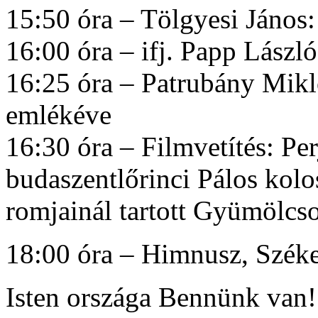
15:50 óra – Tölgyesi János
16:00 óra – ifj. Papp Lász
16:25 óra – Patrubány Mik
emlékéve
16:30 óra – Filmvetítés: Per
budaszentlőrinci Pálos kolo
romjainál tartott Gyümölcs
18:00 óra – Himnusz, Szék
Isten országa Bennünk van!