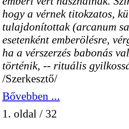
emberi vért használnak. Sz
hogy a vérnek titokzatos, k
tulajdonítottak (arcanum sa
esetenként emberölésre, vérg
ha a vérszerzés babonás val
történik, -- rituális gyilko
/Szerkesztő/
Bővebben ...
1. oldal / 32