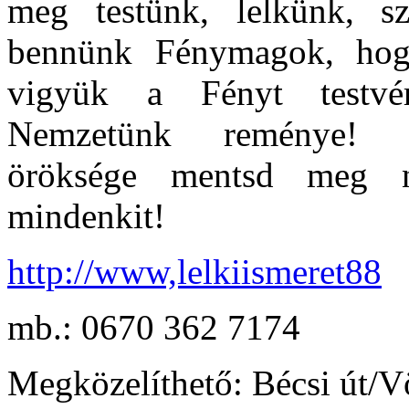
meg testünk, lelkünk, s
bennünk Fénymagok, hogy
vigyük a Fényt testvér
Nemzetünk reménye! 
öröksége
mentsd meg 
mindenkit!
http://www,lelkiismeret88
mb.: 0670 362 7174
Megközelíthető: Bécsi út/V