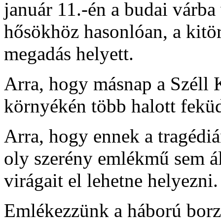
január 11.-én a budai várba 
hősökhöz hasonlóan, a kitöré
megadás helyett.
Arra, hogy másnap a Széll K
környékén több halott feküd
Arra, hogy ennek a tragédi
oly szerény emlékmű sem ál
virágait el lehetne helyezni.
Emlékezzünk a háború borza