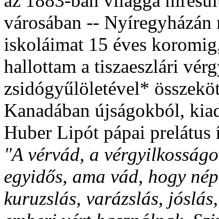
az 1883-ban világgá híresült
városában -- Nyíregyházán
iskoláimat 15 éves koromig
hallottam a tiszaeszlári vé
zsidógyűlöletével* összeköt
Kanadában újságokból, kia
Huber Lipót pápai prelátus
"A vérvád, a vérgyilkosság
egyidős, ama vád, hogy népe
kuruzslás, varázslás, jóslás,