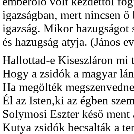
emberölő volt kezdettől fog
igazságban, mert nincsen ő
igazság. Mikor hazugságot s
és hazugság atyja. (János e
Hallottad-e Kiseszláron mi 
Hogy a zsidók a magyar lán
Ha megölték megszenvednek
Él az Isten,ki az égben szem
Solymosi Eszter késő ment a
Kutya zsidók becsalták a t