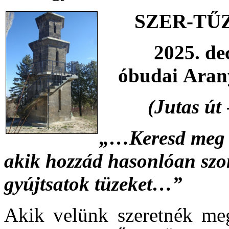
SZER-TŰZ 
2025. de
óbudai
Aran
(Jutas út 
„…Keresd meg a
akik hozzád hasonl
ó
an szo
gyújtsatok tüzeket…”
Akik velünk szeretnék megé