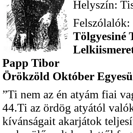
Helyszín: Ti
Felszólalók:
Tölgyesiné
Lelkiismere
Papp Tibor
Örökzöld Október Egyesü
”Ti nem az én atyám fiai va
44.Ti az ördög atyától valók
kívánságait akarjátok teljesí