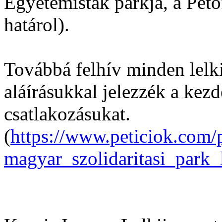
Egyetemisták parkja, a Pető
határol).
Továbbá felhív minden lelk
aláírásukkal jelezzék a ke
csatlakozásukat.
(
https://www.peticiok.com/p
magyar_szolidaritasi_park_