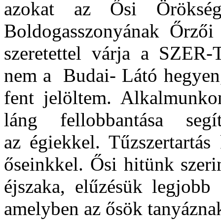
azokat az Ősi Örökség
Boldogasszonyának Őrzői 
szeretettel várja a SZER
nem a Budai- Látó hegyen
fent jelöltem. Alkalmunko
láng fellobbantása segí
az
égiekkel.
Tűzszertartás
őseinkkel.
Ősi hitünk szeri
éjszaka
,
elűzésük legjobb 
amelyben az ősök tanyázna