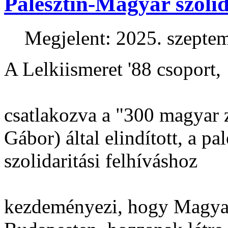
Palesztin-Magyar szolid
Megjelent: 2025. szepte
A Lelkiismeret '88 csoport,
csatlakozva a "300 magyar z
Gábor) által elindított, a pa
szolidaritási felhíváshoz
kezdeményezi, hogy Magyar