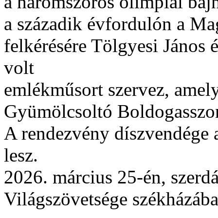
a háromszoros olimpiai baj
a századik évfordulón a M
felkérésére Tölgyesi János
volt
emlékműsort szervez, amely 
Gyümölcsoltó Boldogasszon
A rendezvény díszvendége a 
lesz.
2026. március 25-én, szerd
Világszövetsége székházá