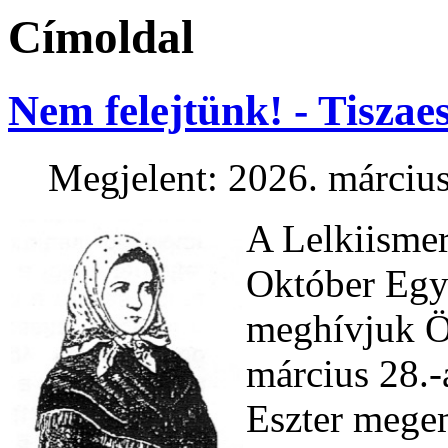
Címoldal
Nem felejtünk! - Tiszae
Megjelent: 2026. március
A Lelkiismer
Október Egye
meghívjuk Ön
március 28.
Eszter mege