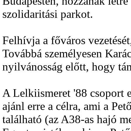
Budapesten, hozzanak létre
szolidaritási parkot.
Felhívja a főváros vezetését
Továbbá személyesen Karács
nyilvánosság előtt, hogy t
A Lelkiismeret '88 csoport e
ajánl erre a célra, ami a Pet
található (az A38-as hajó mel