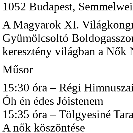
1052 Budapest, Semmelweis
A Magyarok XI. Világkongre
Gyümölcsoltó Boldogasszon
keresztény világban a Nők 
Műsor
15:30 óra – Régi Himnusza
Óh én édes Jóistenem
15:35 óra – Tölgyesiné Ta
A nők köszöntése