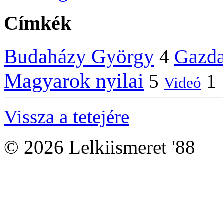
Címkék
Budaházy György
Gazd
4
Magyarok nyilai
5
1
Videó
Vissza a tetejére
© 2026 Lelkiismeret '88