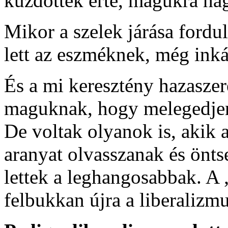
küzdöttek érte, magukra hag
Mikor a szelek járása fordu
lett az eszméknek, még ink
És a mi keresztény hazaszer
maguknak, hogy melegedjene
De voltak olyanok is, akik a
aranyat olvasszanak és önt
lettek a leghangosabbak. A 
felbukkan újra a liberalizm