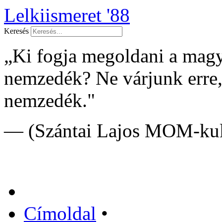
Lelkiismeret '88
Keresés
„Ki fogja megoldani a mag
nemzedék? Ne várjunk erre
nemzedék."
— (Szántai Lajos MOM-kult
Címoldal
•