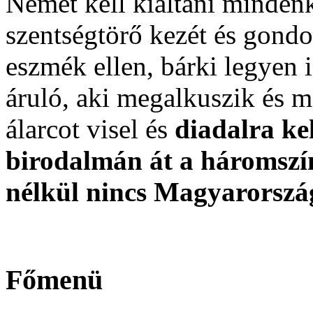
Nemet kell kiáltani mindenk
szentségtörő kezét és gondo
eszmék ellen, bárki legyen i
áruló, aki megalkuszik és me
álarcot visel és
diadalra ke
birodalmán át a háromszín
nélkül nincs Magyarorszá
Főmenü