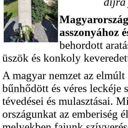
díjra
Magyarország
asszonyához é
behordott aratá
üszök és konkoly keveredet
A magyar nemzet az elmúlt 
bűnhődött és véres leckéje 
tévedései és mulasztásai. Mi
országunkat az emberiség él
melyekben fajunk szívverés