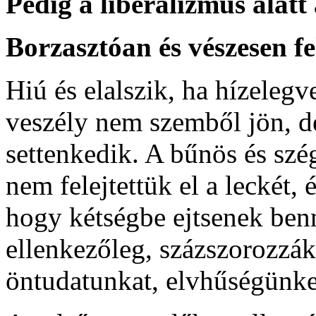
Pedig a liberalizmus alat
Borzasztóan és vészesen f
Hiú és elalszik, ha hízeleg
veszély nem szemből jön, de
settenkedik. A bűnös és sz
nem felejtettük el a leckét,
hogy kétségbe ejtsenek be
ellenkezőleg, százszorozzá
öntudatunkat, elvhűségünket