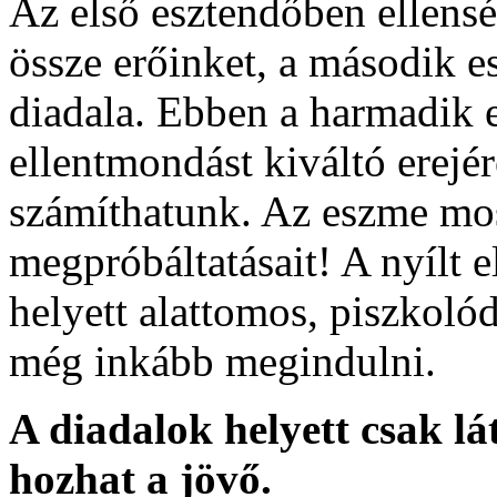
Az első esztendőben ellensé
össze erőinket, a második e
diadala. Ebben a harmadik e
ellentmondást kiváltó erejé
számíthatunk. Az eszme mos
megpróbáltatásait! A nyílt e
helyett alattomos, piszkol
még inkább megindulni.
A diadalok helyett csak l
hozhat a jövő.