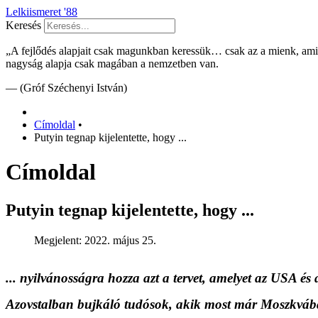
Lelkiismeret '88
Keresés
„A fejlődés alapjait csak magunkban keressük… csak az a mienk, am
nagyság alapja csak magában a nemzetben van.
— (Gróf Széchenyi István)
Címoldal
•
Putyin tegnap kijelentette, hogy ...
Címoldal
Putyin tegnap kijelentette, hogy ...
Megjelent: 2022. május 25.
... nyilvánosságra hozza azt a tervet, amelyet az USA 
Azovstalban bujkáló tudósok, akik most már Moszkvá