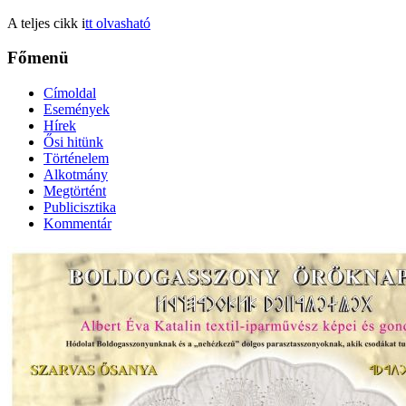
A teljes cikk i
tt olvasható
Főmenü
Címoldal
Események
Hírek
Ősi hitünk
Történelem
Alkotmány
Megtörtént
Publicisztika
Kommentár