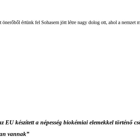
it önerőből értünk fel Sohasem jött létre nagy dolog ott, ahol a ne
és az EU készített a népesség biokémiai elemekkel történ
ban vannak”