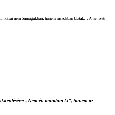
mzet munkásai nem önmagukban, hanem másokban bíztak… A nemzeti
ő csökkentésére: „Nem én mondom ki”, hanem az