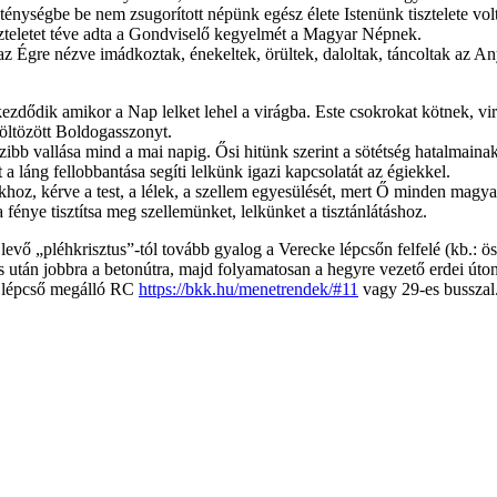
szténységbe be nem zsugorított népünk egész élete Istenünk tisztelete v
szteletet téve adta a Gondviselő kegyelmét a Magyar Népnek.
 az Égre nézve imádkoztak, énekeltek, örültek, daloltak, táncoltak az Any
kezdődik amikor a Nap lelket lehel a virágba. Este csokrokat kötnek, v
 öltözött Boldogasszonyt.
igazibb vallása mind a mai napig. Ősi hitünk szerint a sötétség hatalmain
láng fellobbantása segíti lelkünk igazi kapcsolatát az égiekkel.
 kérve a test, a lélek, a szellem egyesülését, mert Ő minden magyar
a fénye tisztítsa meg szellemünket, lelkünket a tisztánlátáshoz.
levő „pléhkrisztus”-tól tovább gyalog a Verecke lépcsőn felfelé (kb.: ö
tán jobbra a betonútra, majd folyamatosan a hegyre vezető erdei úton az
e lépcső megálló RC
https://bkk.hu/menetrendek/#11
vagy 29-es busszal.