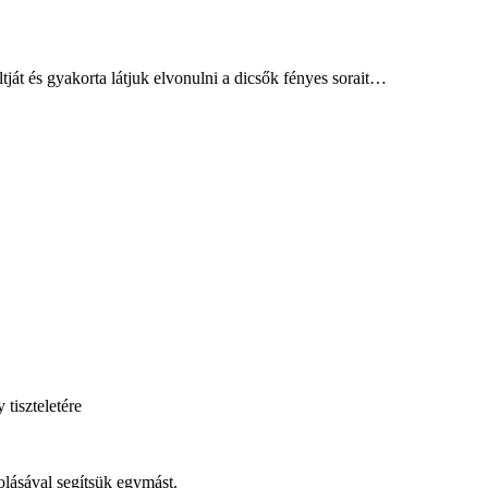
tját és gyakorta látjuk elvonulni a dicsők fényes sorait…
tiszteletére
olásával segítsük egymást.