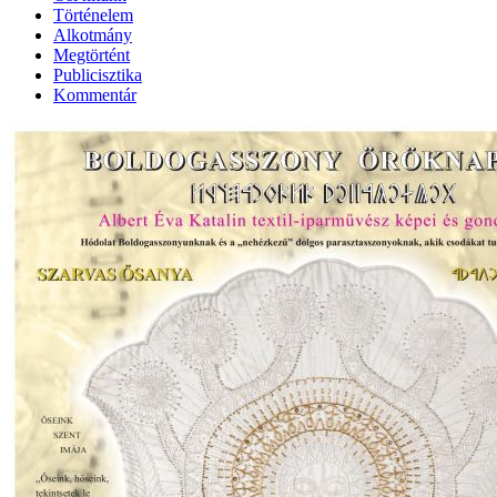
Történelem
Alkotmány
Megtörtént
Publicisztika
Kommentár