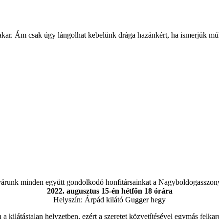
ltakar. Ám csak úgy lángolhat kebelünk drága hazánkért, ha ismerjük múl
 várunk minden együtt gondolkodó honfitársainkat a Nagyboldogasszony 
2022. augusztus 15-én hétfőn 18 órára
Helyszín: Árpád kilátó Gugger hegy
a kilátástalan helyzetben, ezért a szeretet közvetítésével egymás felkar