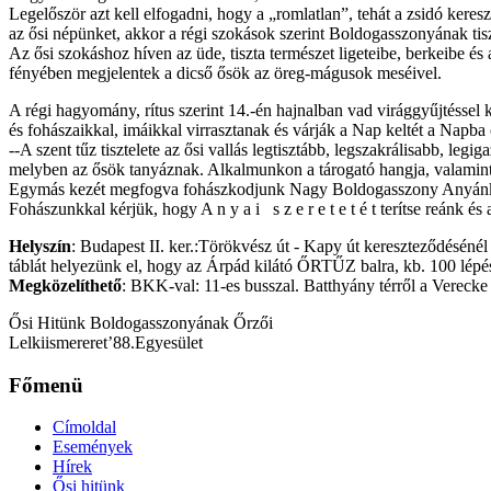
Legelőször azt kell elfogadni, hogy a „romlatlan”, tehát a zsidó kere
az ősi népünket, akkor a régi szokások szerint Boldogasszonyának ti
Az ősi szokáshoz híven az üde, tiszta természet ligeteibe, berkeibe és
fényében megjelentek a dicső ősök az öreg-mágusok meséivel.
A régi hagyomány, rítus szerint 14.-én hajnalban vad virággyűjtéssel 
és fohászaikkal, imáikkal virrasztanak és várják a Nap keltét a Napba
--A szent tűz tisztelete az ősi vallás legtisztább, legszakrálisabb, leg
melyben az ősök tanyáznak. Alkalmunkon a tárogató hangja, valamint a 
Egymás kezét megfogva fohászkodjunk Nagy Boldogasszony Anyánkhoz,
Fohászunkkal kérjük, hogy A n y a i s z e r e t e t é t terítse reánk és 
Helyszín
: Budapest II. ker.:Törökvész út - Kapy út kereszteződésénél 
táblát helyezünk el, hogy az Árpád kilátó ŐRTŰZ balra, kb. 100 lépés u
Megközelíthető
: BKK-val: 11-es busszal. Batthyány térről a Vereck
Ősi Hitünk Boldogasszonyának Őrzői
Lelkiismereret’88.Egyesület
Főmenü
Címoldal
Események
Hírek
Ősi hitünk