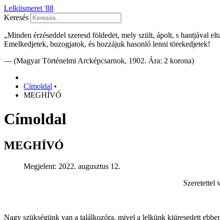
Lelkiismeret '88
Keresés
„Minden érzéseddel szeresd földedet, mely szült, ápolt, s hantjával e
Emelkedjetek, buzogjatok, és hozzájuk hasonló lenni törekedjetek!
— (Magyar Történelmi Arcképcsarnok, 1902. Ára: 2 korona)
Címoldal
•
MEGHÍVÓ
Címoldal
MEGHÍVÓ
Megjelent: 2022. augusztus 12.
Szeretettel
Nagy szükségünk van a találkozóra, mivel a lelkünk kiüresedett ebben 