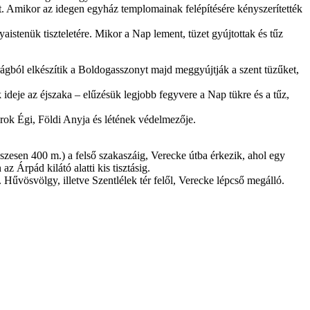
olt. Amikor az idegen egyház templomainak felépítésére kényszerítették
aistenük tiszteletére. Mikor a Nap lement, tüzet gyújtottak és tűz
irágból elkészítik a Boldogasszonyt majd meggyújtják a szent tüzűket,
ak ideje az éjszaka – elűzésük legjobb fegyvere a Nap tükre és a tűz,
ok Égi, Földi Anyja és létének védelmezője.
sszesen 400 m.) a felső szakaszáig, Verecke útba érkezik, ahol egy
 Árpád kilátó alatti kis tisztásig.
 Hűvösvölgy, illetve Szentlélek tér felől, Verecke lépcső megálló.