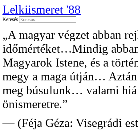
Lelkiismeret '88
Keresés
„A magyar végzet abban rejl
időmértéket…Mindig abban 
Magyarok Istene, és a tört
megy a maga útján… Aztán
meg búsulunk… valami hián
önismeretre.”
— (Féja Géza: Visegrádi es