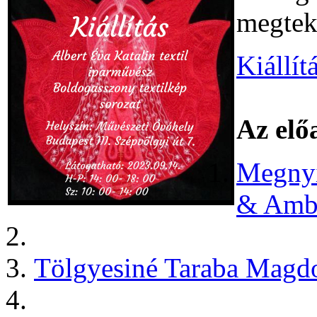
megteki
Kiállít
Az elő
Megnyi
& Ambr
Tölgyesiné Taraba Magd