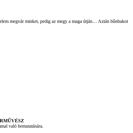
ténelem megvár minket, pedig az megy a maga útján… Aztán bűnbakot
PARMŰVÉSZ
mal való bemutatására.