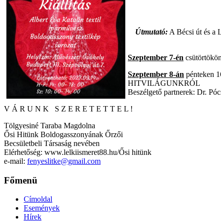
Útmutató:
A Bécsi út és a 
Szeptember 7-én
csütörtökön 
Szeptember 8-án
pénteken 
HITVILÁGUNKRÓL
Beszélgető partnerek: Dr. Póc
V Á R U N K S Z E R E T E T T E L !
Tölgyesiné Taraba Magdolna
Ősi Hitünk Boldogasszonyának Őrzői
Becsületbeli Társaság nevében
Elérhetőség: www.lelkiismeret88.hu/Ősi hitünk
e-mail:
fenyeslitke@gmail.com
Főmenü
Címoldal
Események
Hírek