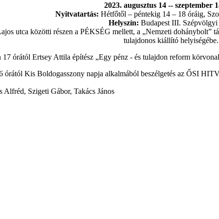
2023. augusztus 14 -- szeptember 14
Nyitvatartás:
Hétfőtől – péntekig 14 – 18 óráig, Sz
Helyszín:
Budapest III. Szépvölgyi 
Lajos utca közötti részen a PÉKSÉG mellett, a „Nemzeti dohánybolt”
tulajdonos kiállító helyiségébe.
17 órától Ertsey Attila építész „Egy pénz - és tulajdon reform körvonala
16 órától Kis Boldogasszony napja alkalmából beszélgetés az
s Alfréd, Szigeti Gábor, Takács János