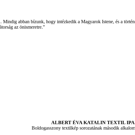
t… Mindig abban bízunk, hogy intézkedik a Magyarok Istene, és a tör
torság az önismeretre.”
ALBERT ÉVA KATALIN TEXTIL I
Boldogasszony textilkép sorozatának második alkalom