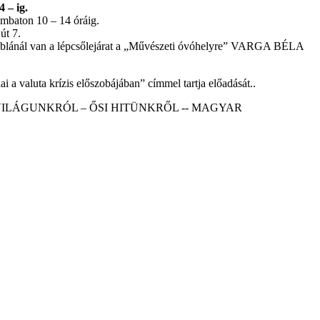
 – ig.
ombaton 10 – 14 óráig.
út 7.
 táblánál van a lépcsőlejárat a „Művészeti óvóhelyre” VARGA BÉLA
i a valuta krízis előszobájában” címmel tartja előadását..
 ŐSI HITVILÁGUNKRÓL – ŐSI HITÜNKRŐL -- MAGYAR