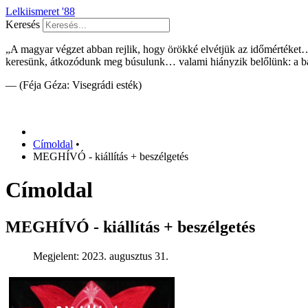
Lelkiismeret '88
Keresés
„A magyar végzet abban rejlik, hogy örökké elvétjük az időmértéke
keresünk, átkozódunk meg búsulunk… valami hiányzik belőlünk: a bá
— (Féja Géza: Visegrádi esték)
Címoldal
•
MEGHÍVÓ - kiállítás + beszélgetés
Címoldal
MEGHÍVÓ - kiállítás + beszélgetés
Megjelent: 2023. augusztus 31.