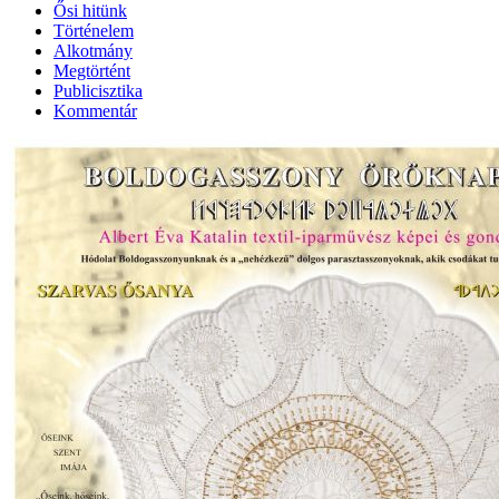
Ősi hitünk
Történelem
Alkotmány
Megtörtént
Publicisztika
Kommentár