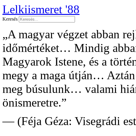
Lelkiismeret '88
Keresés
„A magyar végzet abban rejl
időmértéket… Mindig abban
Magyarok Istene, és a tört
megy a maga útján… Aztán
meg búsulunk… valami hián
önismeretre.”
— (Féja Géza: Visegrádi es