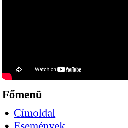
Főmenü
Címoldal
Események