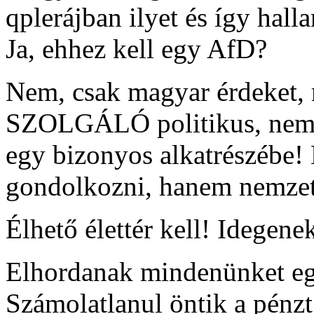
qplerájban ilyet és így hall
Ja, ehhez kell egy AfD?
Nem, csak magyar érdeket, 
SZOLGÁLÓ politikus, nem p
egy bizonyos alkatrészébe!
gondolkozni, hanem nemze
Élhető élettér kell! Idegene
Elhordanak mindenünket eg
Számolatlanul öntik a pénzt