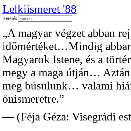
Lelkiismeret '88
Keresés
„A magyar végzet abban rejl
időmértéket…Mindig abban 
Magyarok Istene, és a tört
megy a maga útján… Aztán
meg búsulunk… valami hián
önismeretre.”
— (Féja Géza: Visegrádi es