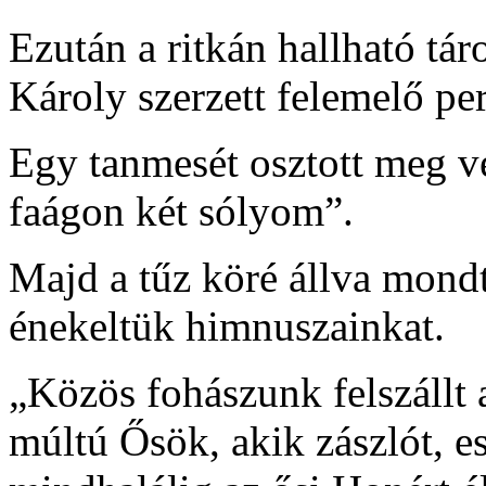
Ezután a ritkán hallható t
Károly szerzett felemelő pe
Egy tanmesét osztott meg v
faágon két sólyom”.
Majd a tűz köré állva mondt
énekeltük himnuszainkat.
„Közös fohászunk felszállt 
múltú Ősök, akik zászlót, e