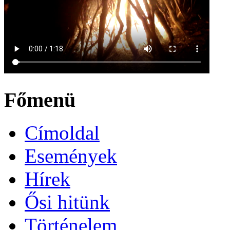
Főmenü
Címoldal
Események
Hírek
Ősi hitünk
Történelem