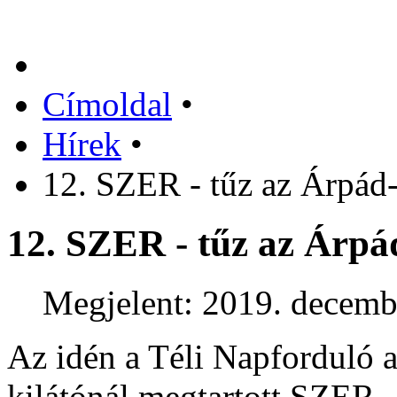
Címoldal
•
Hírek
•
12. SZER - tűz az Árpád-
12. SZER - tűz az Árpád
Megjelent: 2019. decemb
Az idén a Téli Napforduló 
kilátónál megtartott SZER -