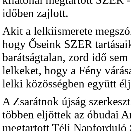
időben zajlott.
Akit a lelkiismerete megszól
hogy Őseink SZER tartásaika
barátságtalan, zord idő sem t
lelkeket, hogy a Fény várá
lelki közösségben együtt él
A Zsarátnok újság szerkeszt
többen eljöttek az óbudai 
megtartott Téli Napforduló 