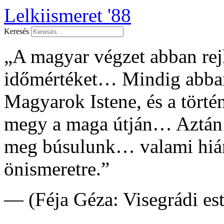
Lelkiismeret '88
Keresés
„A magyar végzet abban rejl
időmértéket… Mindig abban
Magyarok Istene, és a tört
megy a maga útján… Aztán
meg búsulunk… valami hián
önismeretre.”
— (Féja Géza: Visegrádi es