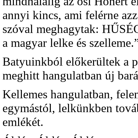
mindhalálig az ősi Honért é
annyi kincs, ami felérne az
szóval meghagytak: HŰ
a magyar lelke és szelleme.
Batyuinkból előkerültek a 
meghitt hangulatban új bar
Kellemes hangulatban, fele
egymástól, lelkünkben tová
emlékét.