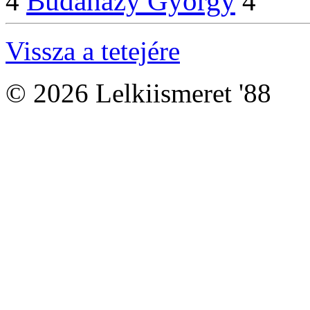
Budaházy György
4
4
Vissza a tetejére
© 2026 Lelkiismeret '88