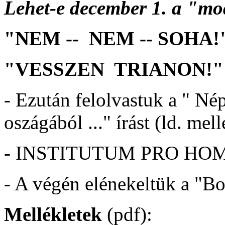
Lehet-e december 1. a "m
"NEM -- NEM -- SOHA!
"VESSZEN TRIANON!"
- Ezután felolvastuk a " N
oszágából ..." írást (ld. mell
- INSTITUTUM PRO HOMI
- A végén elénekeltük a "B
Mellékletek
(pdf):