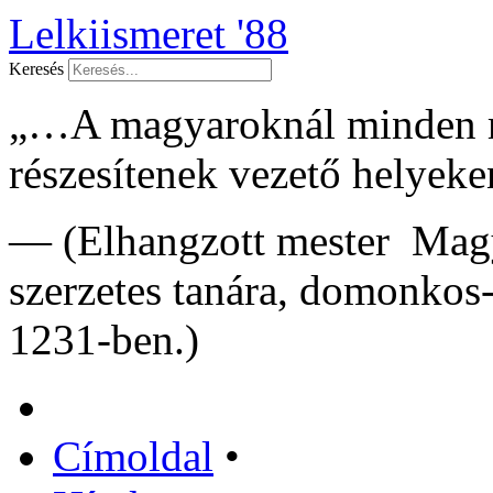
Lelkiismeret '88
Keresés
„…A magyaroknál minden má
részesítenek vezető helye
— (Elhangzott mester Magy
szerzetes tanára, domonkos
1231-ben.)
Címoldal
•