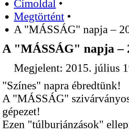
Címoldal
•
Megtörtént
•
A "MÁSSÁG" napja – 201
A "MÁSSÁG" napja – 20
Megjelent: 2015. július 1
"Színes" napra ébredtünk!
A "MÁSSÁG" szivárványos 
gépezet!
Ezen "túlburjánzások" ellepi