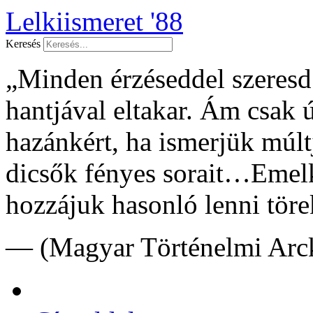
Lelkiismeret '88
Keresés
„Minden érzéseddel szeresd f
hantjával eltakar. Ám csak 
hazánkért, ha ismerjük múltj
dicsők fényes sorait…Emelk
hozzájuk hasonló lenni töre
— (Magyar Történelmi Arck