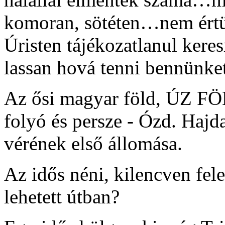
komoran, sötéten…nem ér
Úristen tájékozatlanul kere
lassan hová tenni bennünket
Az ősi magyar föld, ÚZ FÖ
folyó és persze - Ózd. Hajd
vérének első állomása.
Az idős néni, kilencven fele
lehetett útban?