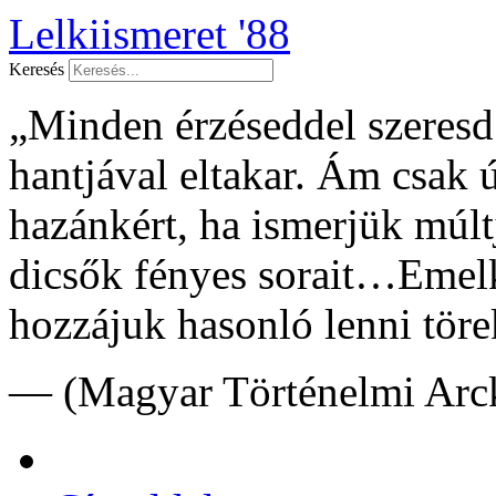
Lelkiismeret '88
Keresés
„Minden érzéseddel szeresd f
hantjával eltakar. Ám csak 
hazánkért, ha ismerjük múltj
dicsők fényes sorait…Emelk
hozzájuk hasonló lenni töre
— (Magyar Történelmi Arck