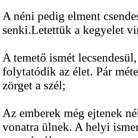
A néni pedig elment csende
senki.Letettük a kegyelet vi
A temető ismét lecsendesül
folytatódik az élet. Pár mét
zörget a szél;
Az emberek még ejtenek néh
vonatra ülnek. A helyi isme