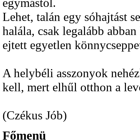
egymástól.
Lehet, talán egy sóhajtást
halála, csak legalább abban
ejtett egyetlen könnycsepp
A helybéli asszonyok nehéz
kell, mert elhűl otthon a lev
(Czékus Jób)
Főmenü