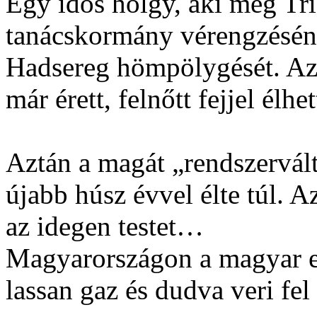
Egy idős hölgy, aki még Tria
tanácskormány vérengzésén
Hadsereg hömpölygését. Az
már érett, felnőtt fejjel élhe
Aztán a magát „rendszervál
újabb húsz évvel élte túl. 
az idegen testet…
Magyarországon a magyar e
lassan gaz és dudva veri fel