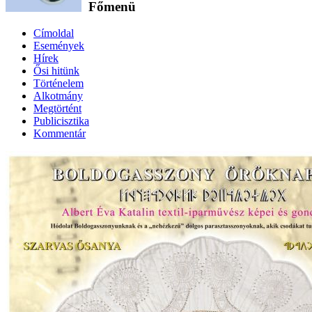
Főmenü
Címoldal
Események
Hírek
Ősi hitünk
Történelem
Alkotmány
Megtörtént
Publicisztika
Kommentár