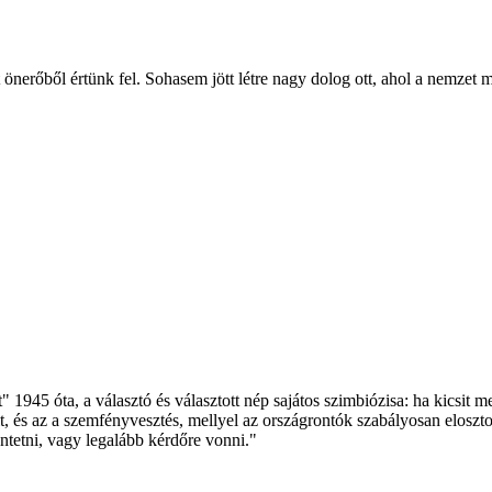
t önerőből értünk fel. Sohasem jött létre nagy dolog ott, ahol a ne
t" 1945 óta, a választó és választott nép sajátos szimbiózisa: ha kicsit 
lt, és az a szemfényvesztés, mellyel az országrontók szabályosan elosz
üntetni, vagy legalább kérdőre vonni."