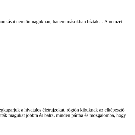
mzet munkásai nem önmagukban, hanem másokban bíztak… A nemzeti
megkaparjuk a hivatalos életrajzokat, rögtön kibuknak az elképesztő
tották magukat jobbra és balra, minden pártba és mozgalomba, hogy