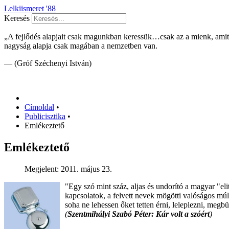
Lelkiismeret '88
Keresés
„A fejlődés alapjait csak magunkban keressük…csak az a mienk, ami
nagyság alapja csak magában a nemzetben van.
— (Gróf Széchenyi István)
Címoldal
•
Publicisztika
•
Emlékeztető
Emlékeztető
Megjelent: 2011. május 23.
"Egy szó mint száz, aljas és undorító a magyar "eli
kapcsolatok, a felvett nevek mögötti valóságos mú
soha ne lehessen őket tetten érni, leleplezni, megb
(
Szentmihályi Szabó Péter: Kár volt a szóért
)