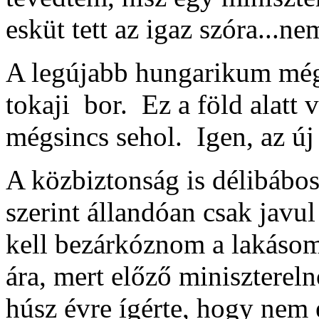
esküt tett az igaz szóra...ne
A legújabb hungarikum mégse
tokaji bor. Ez a föld alatt 
mégsincs sehol. Igen, az új 
A közbiztonság is délibábos
szerint állandóan csak javu
kell bezárkóznom a lakásom
ára, mert előző minisztereln
húsz évre ígérte, hogy nem 