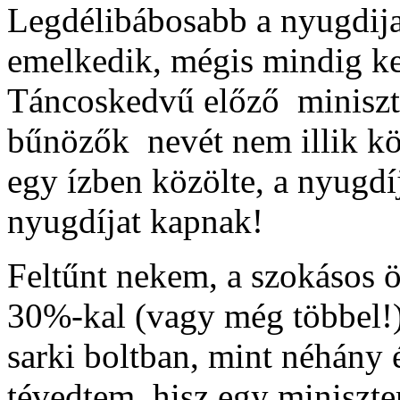
Legdélibábosabb a nyugdija
emelkedik, mégis mindig ke
Táncoskedvű előző miniszt
bűnözők nevét nem illik kö
egy ízben közölte, a nyugd
nyugdíjat kapnak!
Feltűnt nekem, a szokásos
30%-kal (vagy még többel!)
sarki boltban, mint néhány 
tévedtem, hisz egy miniszt