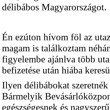
délibábos Magyarországot.
Én ezúton hívom föl az utaz
magam is találkoztam néhá
figyelembe ajánlva több uta
befizetése után hiába keresü
Ilyen délibábokat szeretné
Bármelyik Bevásárlóközpont
egészségesnek és nagyszerűn