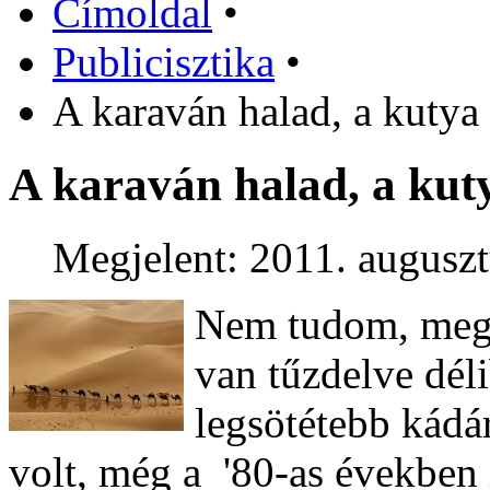
Címoldal
•
Publicisztika
•
A karaván halad, a kutya
A karaván halad, a kut
Megjelent: 2011. auguszt
Nem tudom, megfi
van tűzdelve dél
legsötétebb kádá
volt, még a '80-as években i