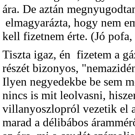
ára. De aztán megnyugodta
elmagyarázta, hogy nem eme
kell fizetnem érte. (Jó pofa
Tiszta igaz, én fizetem a g
részét bizonyos, "nemazidén
Ilyen negyedekbe be sem me
nincs is mit leolvasni, hisz
villanyoszlopról vezetik el 
marad a délibábos árammérő..