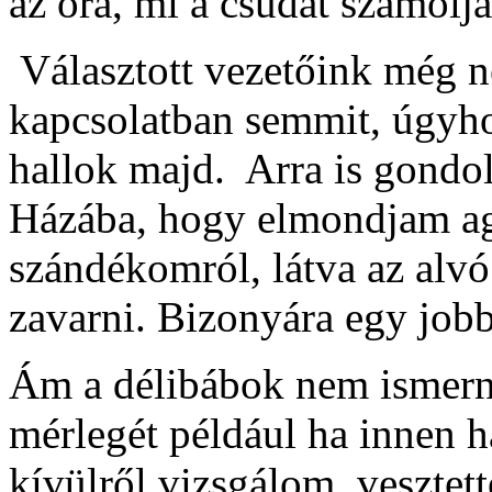
az óra, mi a csudát számolj
Választott vezetőink még 
kapcsolatban semmit, úgyho
hallok majd. Arra is gondo
Házába, hogy elmondjam agg
szándékomról, látva az alv
zavarni. Bizonyára egy job
Ám a délibábok nem ismerne
mérlegét például ha innen h
kívülről vizsgálom, vesztet