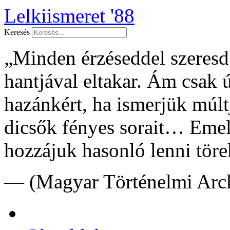
Lelkiismeret '88
Keresés
„Minden érzéseddel szeresd f
hantjával eltakar. Ám csak 
hazánkért, ha ismerjük múltj
dicsők fényes sorait… Emel
hozzájuk hasonló lenni töre
— (Magyar Történelmi Arck