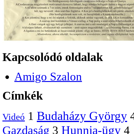
Kapcsolódó oldalak
Amigo Szalon
Címkék
Budaházy György
1
Videó
Hunnia-ügy
Gazdaság
3
4