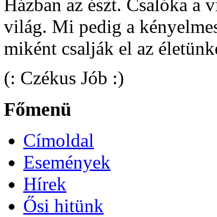
Házban az észt. Csalóka a v
világ. Mi pedig a kényelme
miként csalják el az életünk
(: Czékus Jób :)
Főmenü
Címoldal
Események
Hírek
Ősi hitünk