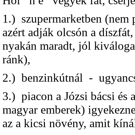
Hol n e vegyek fát, cserjé
1.) szupermarketben (nem p
azért adják olcsón a díszfát
nyakán maradt, jól kiváloga
ránk),
2.) benzinkútnál - ugyancs
3.) piacon a Józsi bácsi és
magyar emberek) igyekeznek
az a kicsi növény, amit kíná