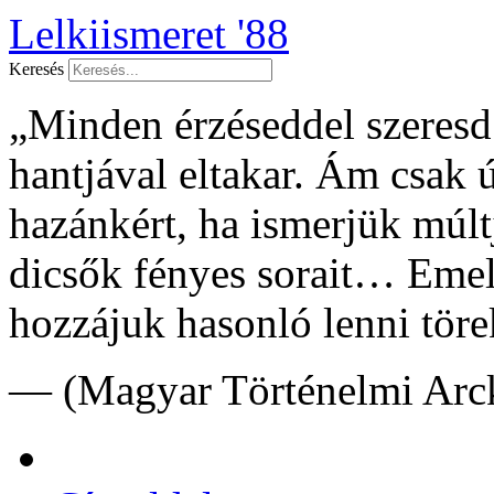
Lelkiismeret '88
Keresés
„Minden érzéseddel szeresd f
hantjával eltakar. Ám csak 
hazánkért, ha ismerjük múltj
dicsők fényes sorait… Emel
hozzájuk hasonló lenni töre
— (Magyar Történelmi Arck