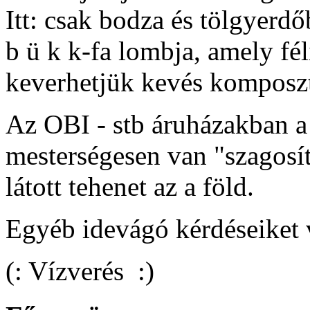
Itt: csak bodza és tölgyerd
b ü k k-fa lombja, amely fél
keverhetjük kevés komposzt
Az OBI - stb áruházakban a
mesterségesen van "szagosí
látott tehenet az a föld.
Egyéb idevágó kérdéseiket v
(: Vízverés :)