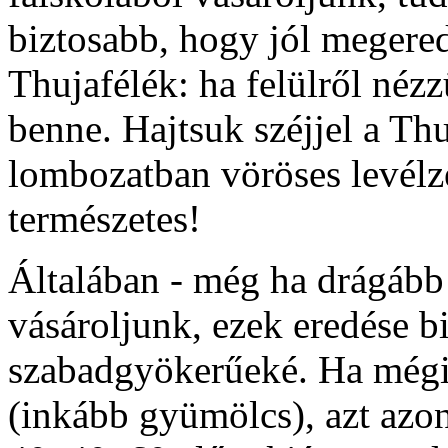
biztosabb, hogy jól megere
Thujafélék: ha felülről néz
benne. Hajtsuk széjjel a Thu
lombozatban vöröses levélz
természetes!
Általában - még ha drágább 
vásároljunk, ezek eredése b
szabadgyökerűeké. Ha mégi
(inkább gyümölcs), azt azon