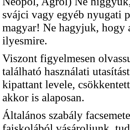
Neopol, Agrol) Ne higgyük,
svájci vagy egyéb nyugati p
magyar! Ne hagyjuk, hogy a 
ilyesmire.
Viszont figyelmesen olvassu
található használati utasítá
kipattant levele, csökkentet
akkor is alaposan.
Általános szabály facsemete,
faiskolából vásároljunk, tud