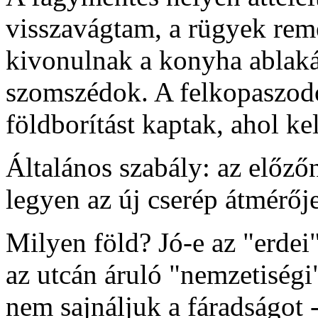
visszavágtam, a rügyek rem
kivonulnak a konyha ablaká
szomszédok. A felkopaszodo
földborítást kaptak, ahol kell
Általános szabály: az előző
legyen az új cserép átmérője
Milyen föld? Jó-e az "erdei
az utcán áruló "nemzetiségi
nem sajnáljuk a fáradságot 