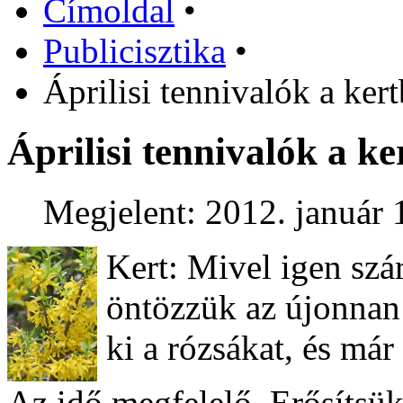
Címoldal
•
Publicisztika
•
Áprilisi tennivalók a ker
Áprilisi tennivalók a k
Megjelent: 2012. január 
Kert: Mivel igen szár
öntözzük az újonnan ü
ki a rózsákat, és má
Az idő megfelelő. Erősítsük