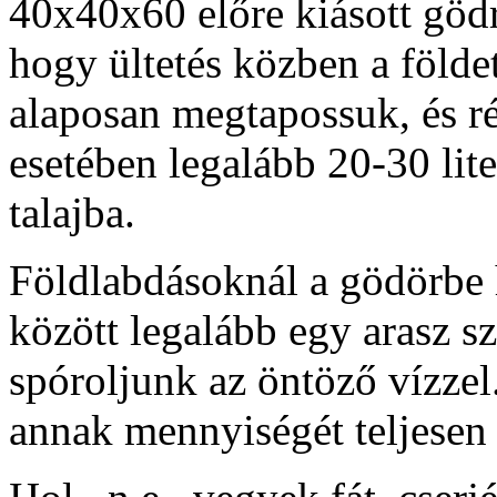
40x40x60 előre kiásott göd
hogy ültetés közben a földe
alaposan megtapossuk, és r
esetében legalább 20-30 lite
talajba.
Földlabdásoknál a gödörbe he
között legalább egy arasz sz
spóroljunk az öntöző vízzel
annak mennyiségét teljesen