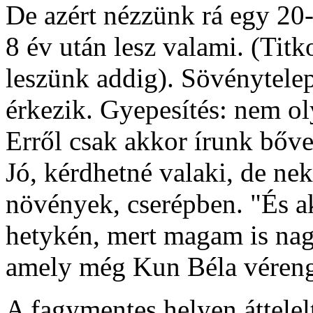
De azért nézzünk rá egy 20
8 év után lesz valami. (Ti
leszünk addig). Sövénytelep
érkezik. Gyepesítés: nem o
Erről csak akkor írunk bőve
Jó, kérdhetné valaki, de n
növények, cserépben. "És a
hetykén, mert magam is nag
amely még Kun Béla vérengzé
A fagymentes helyen áttelel