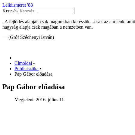
Lelkiismeret '88
Keresés
„A fejlődés alapjait csak magunkban keressük…csak az a mienk, ami
nagyság alapja csak magában a nemzetben van.
— (Gróf Széchenyi István)
Címoldal
•
Publicisztika
•
Pap Gábor előadása
Pap Gábor előadása
Megjelent: 2016. július 11.