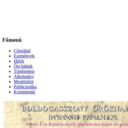
Főmenü
Címoldal
Események
Hírek
Ősi hitünk
Történelem
Alkotmány
Megtörtént
Publicisztika
Kommentár