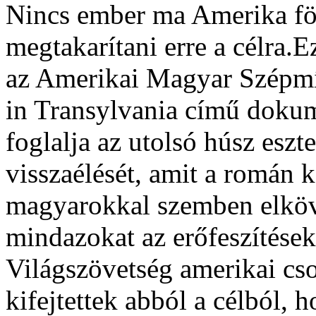
Nincs ember ma Amerika föld
megtakarítani erre a célra
az Amerikai Magyar Szépmí
in Transylvania című doku
foglalja az utolsó húsz eszt
visszaélését, amit a román
magyarokkal szemben elköve
mindazokat az erőfeszítések
Világszövetség amerikai cs
kifejtettek abból a célból,