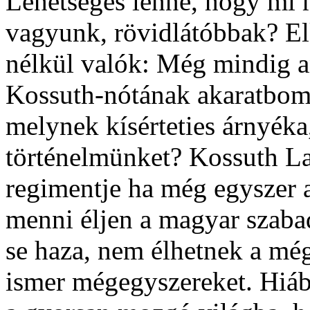
Lehetséges lenne, hogy mi
vagyunk, rövidlátóbbak? E
nélkül valók: Még mindig a
Kossuth-nótának akaratbomla
melynek kísérteties árnyéka,
történelmünket? Kossuth Laj
regimentje ha még egyszer 
menni éljen a magyar szabad
se haza, nem élhetnek a mé
ismer mégegyszereket. Hiáb