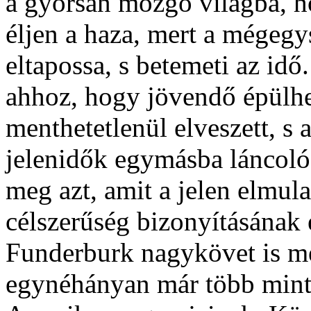
a gyorsan mozgó világba, h
éljen a haza, mert a mégegy
eltapossa, s betemeti az id
ahhoz, hogy jövendő épülh
menthetetlenül elveszett, s
jelenidők egymásba láncoló
meg azt, amit a jelen elmula
célszerűség bizonyításának 
Funderburk nagykövet is m
egynéhányan már több mint 