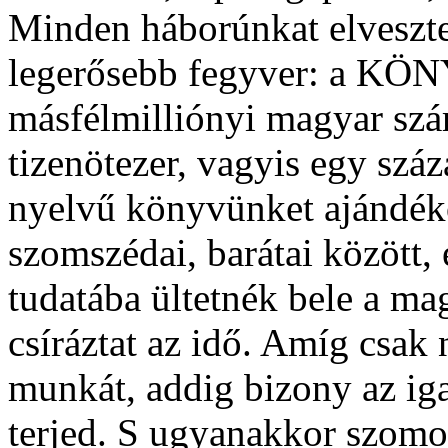
Minden háborúnkat elveszte
legerősebb fegyver: a KÖN
másfélmilliónyi magyar sz
tizenötezer, vagyis egy száz
nyelvű könyvünket ajándék
szomszédai, barátai között,
tudatába ültetnék bele a ma
csíráztat az idő. Amíg csak
munkát, addig bizony az ig
terjed. S ugyanakkor szomor