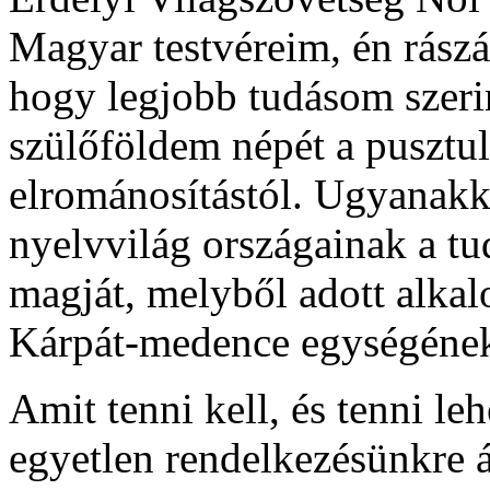
Magyar testvéreim, én rász
hogy legjobb tudásom szer
szülőföldem népét a pusztul
elrománosítástól. Ugyanakk
nyelvvilág országainak a tu
magját, melyből adott alka
Kárpát-medence egységének 
Amit tenni kell, és tenni le
egyetlen rendelkezésünkre á