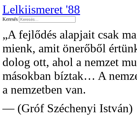
Lelkiismeret '88
Keresés
„A fejlődés alapjait csak 
mienk, amit önerőből értünk
dolog ott, ahol a nemzet 
másokban bíztak… A nemzet
a nemzetben van.
— (Gróf Széchenyi István)