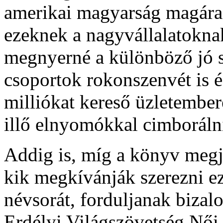
amerikai magyarság magára
ezeknek a nagyvállalatoknak
megnyerné a különböző jó s
csoportok rokonszenvét is é
milliókat kereső üzletembe
illő elnyomókkal cimboráln
Addig is, míg a könyv megj
kik megkívánják szerezni e
névsorát, forduljanak biz
Erdélyi Világszövetség Női