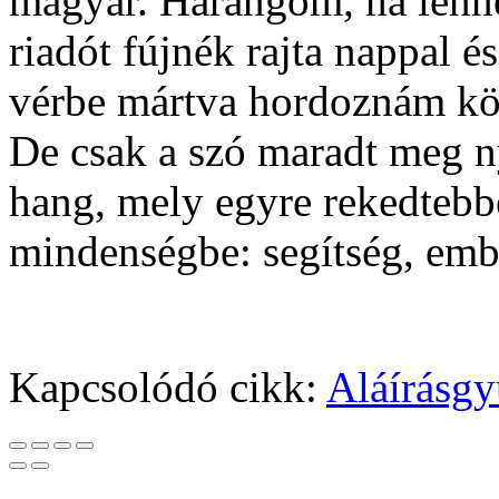
magyar. Harangom, ha lenne
riadót fújnék rajta nappal é
vérbe mártva hordoznám kör
De csak a szó maradt meg n
hang, mely egyre rekedtebbe
mindenségbe: segítség, emb
Kapcsolódó cikk:
Aláírásgy