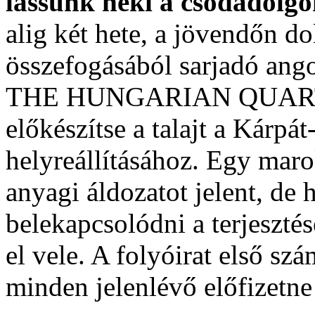
lássunk neki a csodadolg
alig két hete, a jövendőn 
összefogásából sarjadó ango
THE HUNGARIAN QUARTER
előkészítse a talajt a Kárp
helyreállításához. Egy mar
anyagi áldozatot jelent, de
belekapcsolódni a terjeszté
el vele. A folyóirat első szá
minden jelenlévő előfizetne