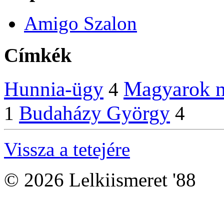
Amigo Szalon
Címkék
Magyarok n
Hunnia-ügy
4
Budaházy György
1
4
Vissza a tetejére
© 2026 Lelkiismeret '88