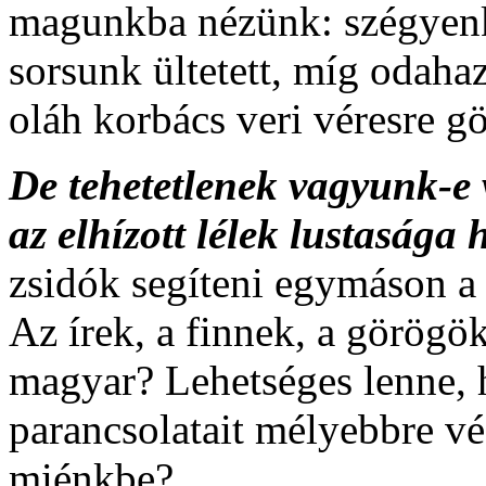
magunkba nézünk: szégyenke
sorsunk ültetett, míg odahaz
oláh korbács veri véresre g
De tehetetlenek vagyunk-e
az elhízott lélek lustasága 
zsidók segíteni egymáson a
Az írek, a finnek, a görögö
magyar? Lehetséges lenne, 
parancsolatait mélyebbre vé
miénkbe?