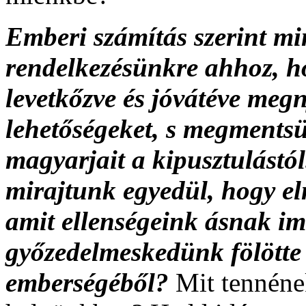
Emberi számítás szerint mi
rendelkezésünkre ahhoz, h
levetkőzve és jóvátéve meg
lehetőségeket, s megments
magyarjait a kipusztulástó
mirajtunk egyedül, hogy eln
amit ellenségeink ásnak im
győzedelmeskedünk fölötte
emberségéből?
Mit tennéne