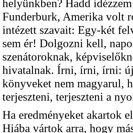
helyünkben? Hadd idézzem 
Funderburk, Amerika volt 
intézett szavait: Egy-két f
sem ér! Dolgozni kell, napont
szenátoroknak, képviselőkn
hivatalnak. Írni, írni, írni:
könyveket nem magyarul, ha
terjeszteni, terjeszteni a ny
Ha eredményeket akartok elé
Hiába vártok arra, hogy más