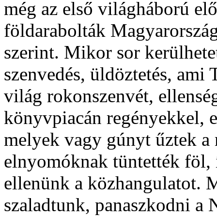
még az első világháború el
földarabolták Magyarországo
szerint. Mikor sor kerülhete
szenvedés, üldöztetés, ami T
világ rokonszenvét, ellensé
könyvpiacán regényekkel, el
melyek vagy gúnyt űztek a
elnyomóknak tüntették föl,
ellenünk a közhangulatot. M
szaladtunk, panaszkodni a