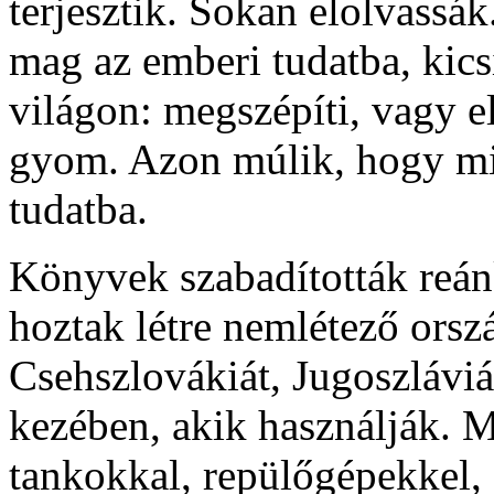
terjesztik. Sokan elolvassák
mag az emberi tudatba, kicsí
világon: megszépíti, vagy el
gyom. Azon múlik, hogy mif
tudatba.
Könyvek szabadították re
hoztak létre nemlétező ors
Csehszlovákiát, Jugoszlávi
kezében, akik használják. 
tankokkal, repülőgépekkel,