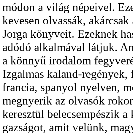
módon a világ népeivel. Ez
kevesen olvassák, akárcsak
Jorga könyveit. Ezeknek has
adódó alkalmával látjuk. A
a könnyű irodalom fegyveré
Izgalmas kaland-regények, f
francia, spanyol nyelven, 
megnyerik az olvasók roko
keresztül belecsempészik a
gazságot, amit velünk, mag