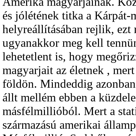
Amerika magyarjainak. Köz
és jólétének titka a Kárpá
helyreállításában rejlik, ezt
ugyanakkor meg kell tennün
lehetetlent is, hogy megőriz
magyarjait az életnek , mer
földön. Mindeddig azonban 
állt mellém ebben a küzde
másfélmillióból. Mert a stat
származású amerikai államp